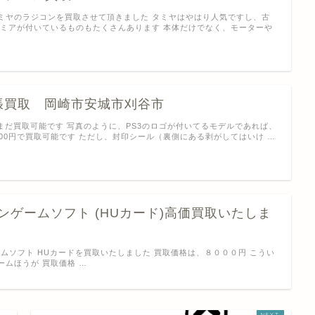
ミヤのラジコンを買取させて頂きました タミヤはやはり人気ですし、古
レミアが付いているものもたくさんあります 本体だけでなく、モーターや
出張買取 岡崎市安城市刈谷市
、まだ買取可能です 写真のように、PS3のロゴが付いてるモデルであれば、
000円で買取可能です ただし、封印シール（裏側にある剥がしてはいけ …
ンゲームソフト (HUカード)高価買取いたしま
ームソフト HUカードを買取いたしました 買取価格は、８０００円 こうい
ームほうが 買取価格 …