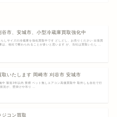
刈谷市、安城市、小型冷蔵庫買取強化中
暮らしサイズの冷蔵庫を強化買取中です どしどし、お売りください 出張買
庫は、他社で断わられることが多いと思います が、当社は買取いたし …
取いたします 岡崎市 刈谷市 安城市
施中 製造3年以内 禁煙 ペット無しエアコン高価買取中 取外しも自社で行
置状況が、壁掛けや吊り …
ラジコン買取