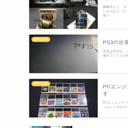
岡崎市にて、タ
いものだと プ
各パ …
買取品情報
PS3の
当店はPS3も
壊れていても1
買取品情報
PCエンジ
す
PCエンジンゲ
ったレトロなゲ