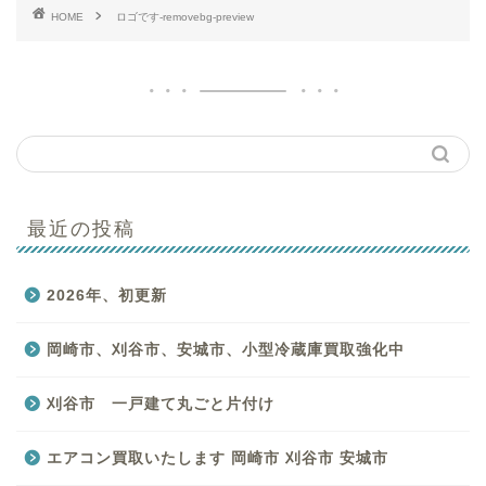
HOME
ロゴです-removebg-preview
最近の投稿
はじめての方へ
2026年、初更新
買取商品一覧
岡崎市、刈谷市、安城市、小型冷蔵庫買取強化中
バイキングのサービス一
覧
刈谷市 一戸建て丸ごと片付け
お客様の声
エアコン買取いたします 岡崎市 刈谷市 安城市