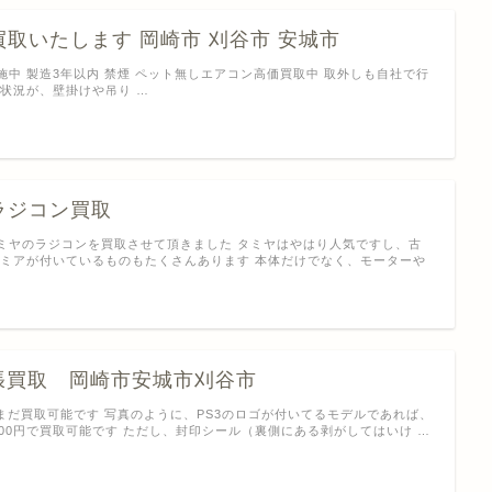
取いたします 岡崎市 刈谷市 安城市
施中 製造3年以内 禁煙 ペット無しエアコン高価買取中 取外しも自社で行
置状況が、壁掛けや吊り …
ラジコン買取
ミヤのラジコンを買取させて頂きました タミヤはやはり人気ですし、古
レミアが付いているものもたくさんあります 本体だけでなく、モーターや
出張買取 岡崎市安城市刈谷市
、まだ買取可能です 写真のように、PS3のロゴが付いてるモデルであれば、
000円で買取可能です ただし、封印シール（裏側にある剥がしてはいけ …