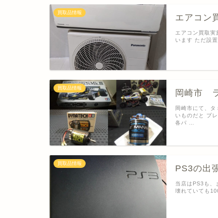
買取品情報
エアコン買
エアコン買取実
います ただ設
買取品情報
岡崎市 
岡崎市にて、タ
いものだと プ
各パ …
買取品情報
PS3の
当店はPS3も
壊れていても1