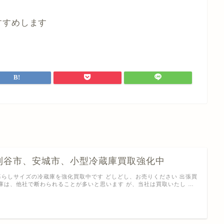
すすめします
刈谷市、安城市、小型冷蔵庫買取強化中
暮らしサイズの冷蔵庫を強化買取中です どしどし、お売りください 出張買
庫は、他社で断わられることが多いと思います が、当社は買取いたし …