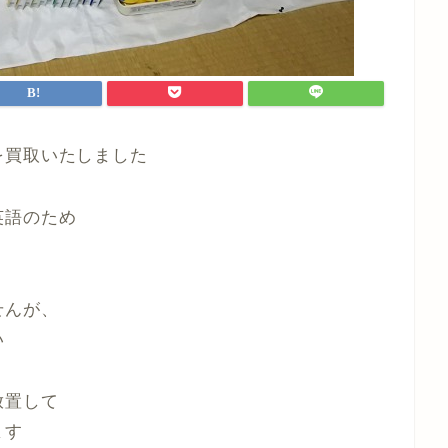
を買取いたしました
英語のため
せんが、
い
放置して
ます