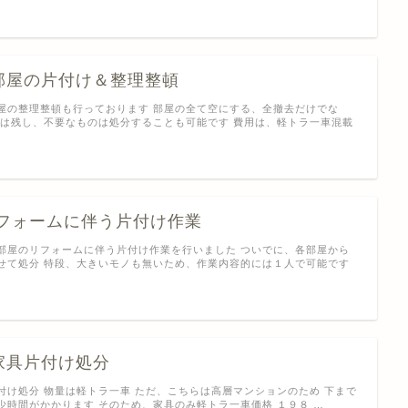
部屋の片付け＆整理整頓
屋の整理整頓も行っております 部屋の全て空にする、全撤去だけでな
ノは残し、不要なものは処分することも可能です 費用は、軽トラ一車混載
リフォームに伴う片付け作業
部屋のリフォームに伴う片付け作業を行いました ついでに、各部屋から
せて処分 特段、大きいモノも無いため、作業内容的には１人で可能です
家具片付け処分
付け処分 物量は軽トラ一車 ただ、こちらは高層マンションのため 下まで
少時間がかかります そのため、家具のみ軽トラ一車価格 １９８ …