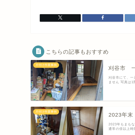
こちらの記事もおすすめ
片付け作業事例
刈谷市 
刈谷市にて、一
ません 写真は
片付け作業事例
2023年
2023年もま
通常の倍以上時