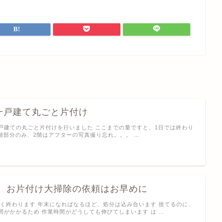
一戸建て丸ごと片付け
戸建ての丸ごと片付けを行いました ここまでの量ですと、1日では終わり
1階部分のみ、2階はアフターの写真撮り忘れ。。。 …
末 お片付け大掃除の依頼はお早めに
もなく終わります 年末になればなるほど、処分は込み合います 捨てるのに、
間がかかるため 作業時間がどうしても伸びてしまいます は …