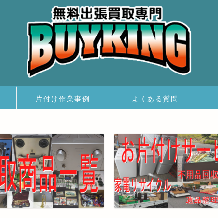
片付け作業事例
よくある質問