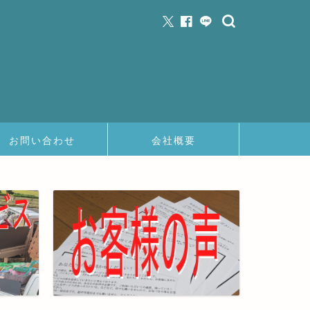
お問い合わせ
会社概要