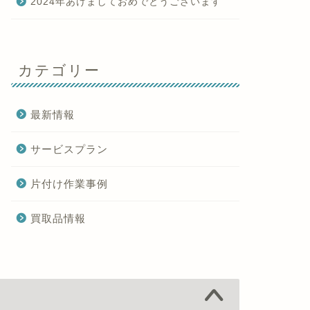
2024年あけましておめでとうございます
カテゴリー
最新情報
サービスプラン
片付け作業事例
買取品情報