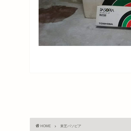
HOME
東芝パソピア