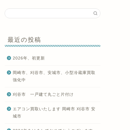
最近の投稿
2026年、初更新
岡崎市、刈谷市、安城市、小型冷蔵庫買取
強化中
刈谷市 一戸建て丸ごと片付け
エアコン買取いたします 岡崎市 刈谷市 安
城市