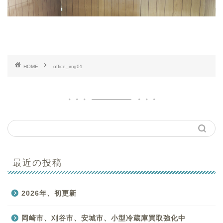
HOME
office_img01
最近の投稿
はじめての方へ
2026年、初更新
買取商品一覧
岡崎市、刈谷市、安城市、小型冷蔵庫買取強化中