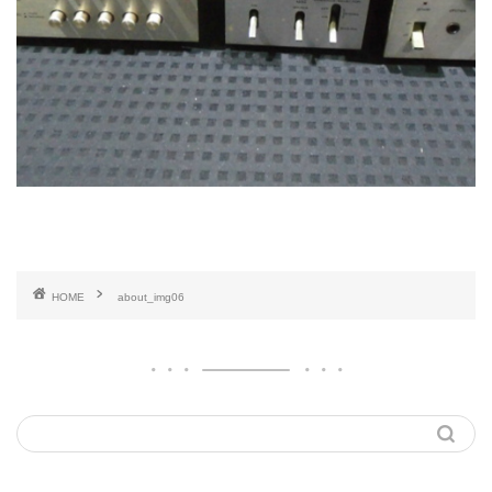
HOME
about_img06