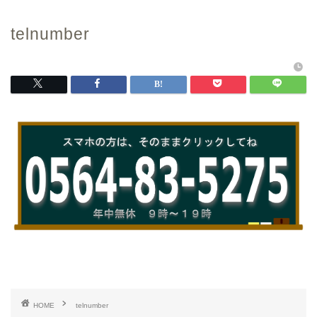
telnumber
HOME
telnumber