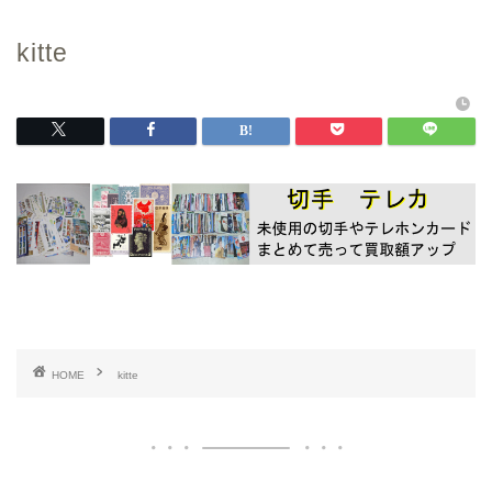
kitte
HOME
kitte