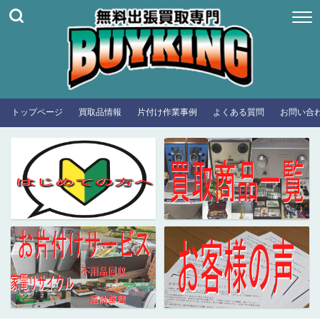
トップページ
買取品情報
片付け作業事例
よくある質問
お問い合