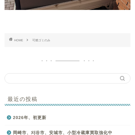
HOME
可燃ゴミのみ
最近の投稿
はじめての方へ
2026年、初更新
買取商品一覧
岡崎市、刈谷市、安城市、小型冷蔵庫買取強化中