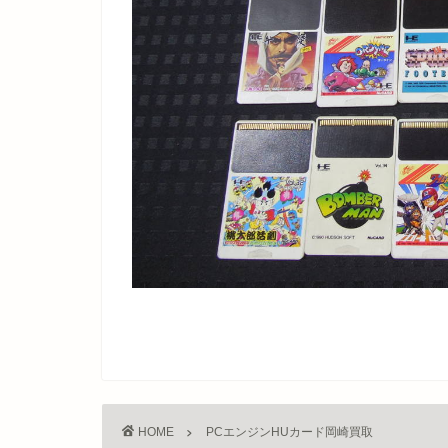
HOME
PCエンジンHUカード岡崎買取