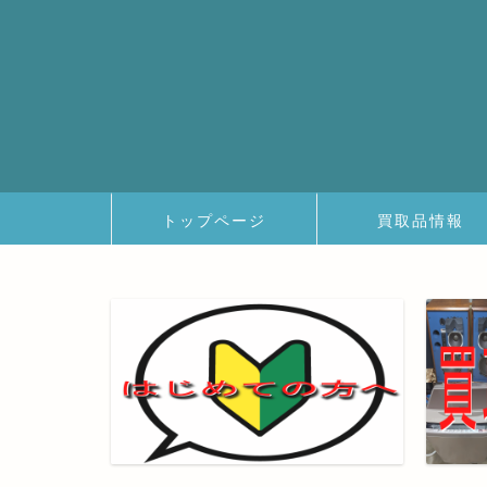
トップページ
買取品情報