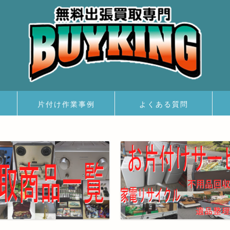
片付け作業事例
よくある質問