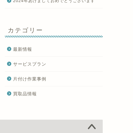
2024年あけましておめでとうございます
カテゴリー
最新情報
サービスプラン
片付け作業事例
買取品情報