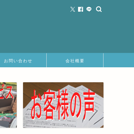
お問い合わせ
会社概要