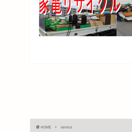
HOME
service