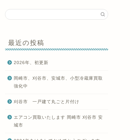
最近の投稿
2026年、初更新
岡崎市、刈谷市、安城市、小型冷蔵庫買取
強化中
刈谷市 一戸建て丸ごと片付け
エアコン買取いたします 岡崎市 刈谷市 安
城市