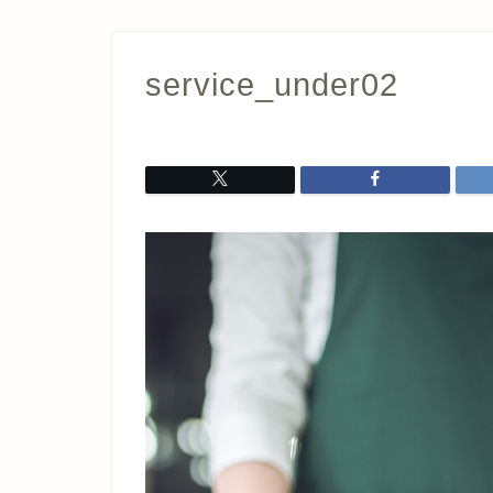
service_under02