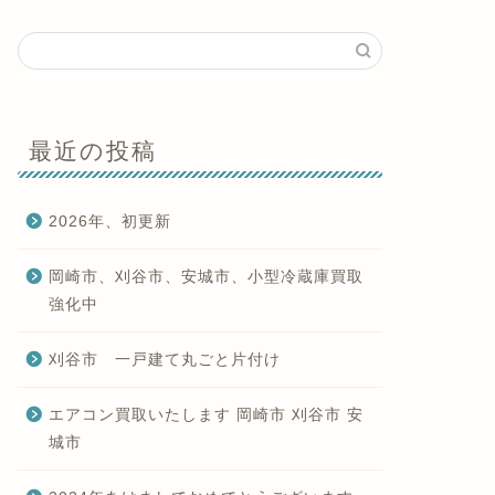
最近の投稿
2026年、初更新
岡崎市、刈谷市、安城市、小型冷蔵庫買取
強化中
刈谷市 一戸建て丸ごと片付け
エアコン買取いたします 岡崎市 刈谷市 安
城市