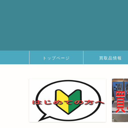
トップページ
買取品情報