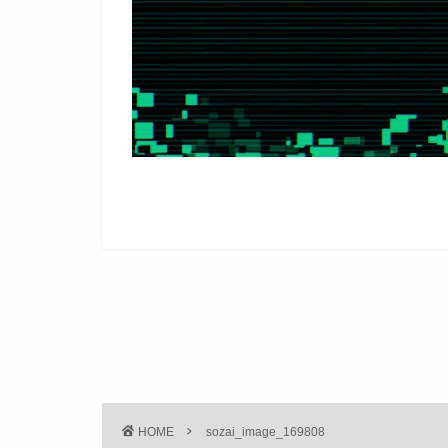
HOME
sozai_image_169808