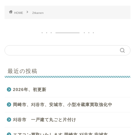
HOME
2tkanen
最近の投稿
はじめての方へ
2026年、初更新
買取商品一覧
岡崎市、刈谷市、安城市、小型冷蔵庫買取強化中
バイキングのサービス一
覧
刈谷市 一戸建て丸ごと片付け
お客様の声
エアコン買取いたします 岡崎市 刈谷市 安城市