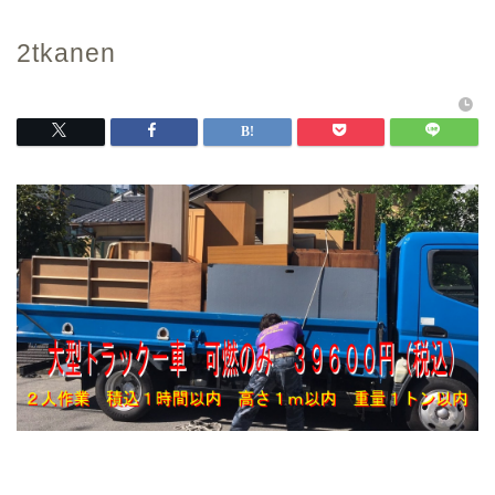
2tkanen